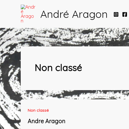
Aller
André Aragon
au
contenu
Non classé
Non classé
Andre Aragon